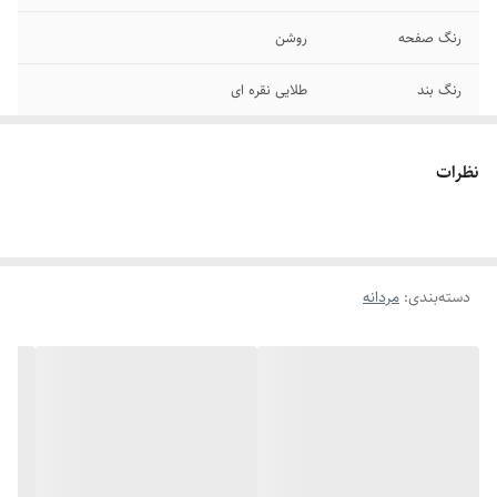
رنگ صفحه
روشن
رنگ بند
طلایی نقره ای
قطر صفحه
۳۸ میلیمتر
نظرات
قطر فریم
۴۰ میلیمتر
قفل
پروانه ای
دسته‌بندی
:
مردانه
صفحه
روز شمار
عرض بند
۲۰ میلیمتر
برند
سیکو
سایر
ضد آب در حد شستن دست