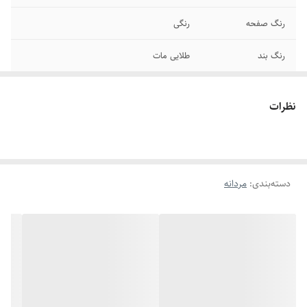
رنگ صفحه
رنگی
رنگ بند
طلایی مات
قطر صفحه
۳۲ میلیمتر
نظرات
قطر فریم
۳۵ میلیمتر
عرض بند
۲۰ میلیمتر
دسته‌بندی
:
مردانه
صفحه
روز شمار - ۲۴ ساعت - ایام هفته
برند
گلف
قفل
پیوسته گلف
سایر
ضد آب در حد شستن دست