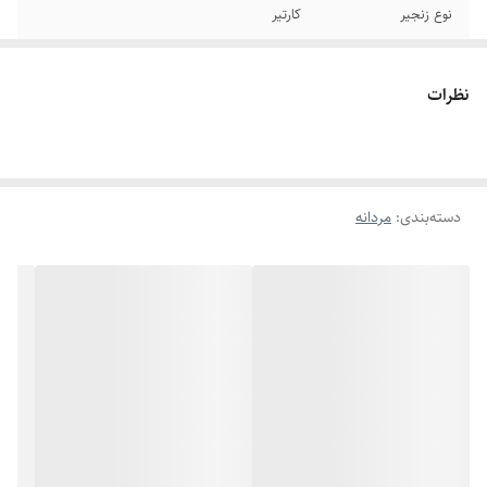
نوع زنجیر
کارتیر
جنس
استیل
نظرات
سایر
قابل تغییر سایز
رنگ
نقره ای
دسته‌بندی
:
مردانه
دوام
رنگ ثابت
برند
استیل۳۱۶