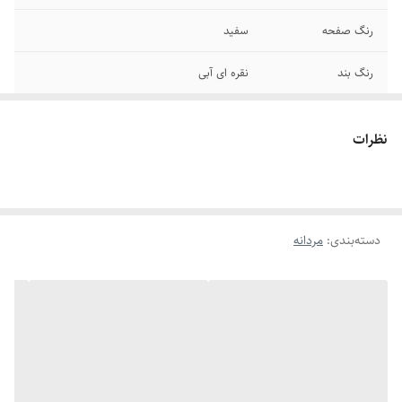
رنگ صفحه
سفید
رنگ بند
نقره ای آبی
قطر صفحه
۳۴ میلیمتر
نظرات
قفل
پروانه ای کلید دار
سایر
ضد آب در حد شستن دست
دسته‌بندی
:
مردانه
برند
ورساچه
عرض بند
۲ سانتیمتر
قطر فریم
۴۴ میلیمتر
باتری
یکسال ضمانت