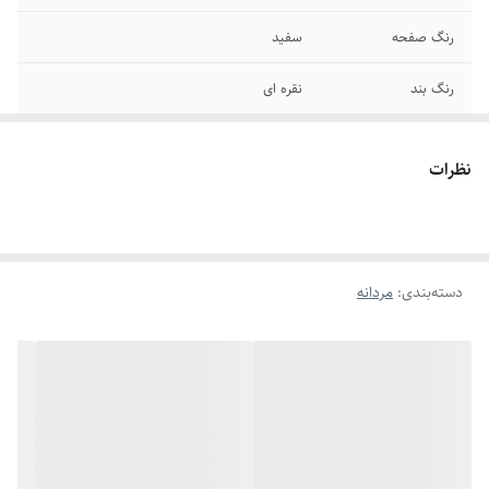
رنگ صفحه
سفید
رنگ بند
نقره ای
قطر صفحه
۳۵ میلیمتر
نظرات
قطر فریم
۴۳ میلیمتر
عرض بند
۱۸ میلیمتر
دسته‌بندی
:
مردانه
برند
رولکس
سایر
ضد آب در حد شستن دست
قفل
رولکس تاجدار
بند ساعت
استیل رنگ ثابت