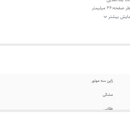
طر صفحه
:
۳۶ میلیمتر
یر
:
ضد آب در حد شستن دست
ایش بیشتر
د ساعت
:
استیل رنگ ثابت
ند
:
کاسیو
فل
:
کلیپسی
ر فریم
:
۴۴ میلیمتر
فحه
:
روز شمار
تری
:
یکسال ضمانت
یشه صفحه
:
مقاوم برابر خش
ژاپن سه موتور
مشکی
طلایی
۳۶ میلیمتر