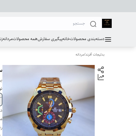
دسته‌بندی محصولات
خانه
پیگیری سفارش
همه محصولات
مردانه
زن
بدلیجات آفرند
/
مردانه
س
بر
نو
دس
مو
ر
رن