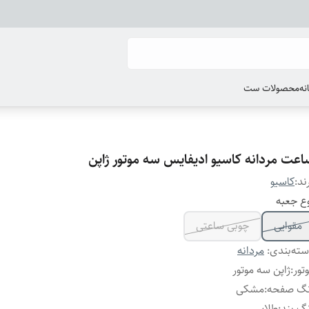
انه
محصولات ست
اعت مردانه کاسیو ادیفایس سه موتور ژاپن
ند:
کاسیو
ع جعبه
مقوایی
چوبی ساعتی
ته‌بندی
:
مردانه
تور
:
ژاپن سه موتور
نگ صفحه
:
مشکی
گ بند
:
طلایی