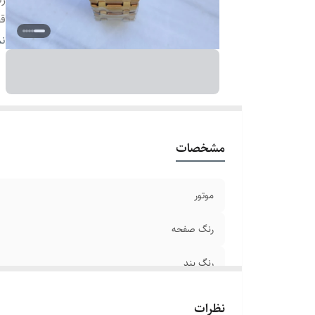
ق
سا
نم
بن
بر
ق
قط
ص
مشخصات
با
ش
موتور
رنگ صفحه
رنگ بند
قطر صفحه
نظرات