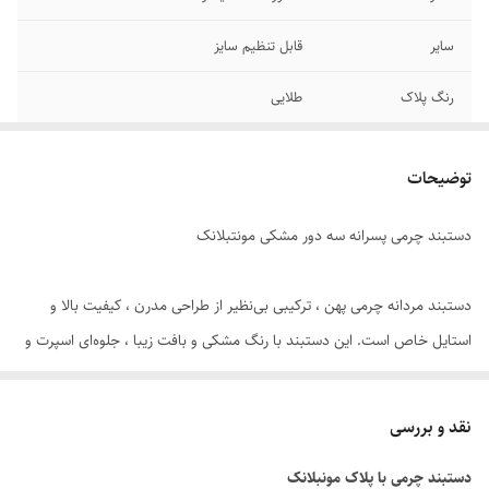
سایر
قابل تنظیم سایز
رنگ پلاک
طلایی
جنس قفل و پلاک
استیل
توضیحات
برند
مونتبلانک
دستبند چرمی پسرانه سه دور مشکی مونتبلانک
جنس
چرم مشکی
دوام
رنگ ثابت
دستبند مردانه چرمی پهن ، ترکیبی بی‌نظیر از طراحی مدرن ، کیفیت بالا و
استایل خاص است. این دستبند با رنگ مشکی و بافت زیبا ، جلوه‌ای اسپرت و
در عین حال شیک به استایل روزمره یا رسمی شما می‌بخشد.
نقد و بررسی
قفل و پلاک این محصول از استیل ضد زنگ با رنگ ثابت ساخته شده‌اند که در
دستبند چرمی با پلاک مونبلانک
برابر رطوبت، تعریق و استفاده روزانه مقاوم بوده و بدون تغییر رنگ باقی