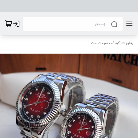
بدلیجات آفرند
/
محصولات ست