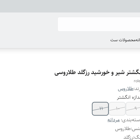
انه
محصولات ست
نگشتر شیر و خورشید رزگلد طلاروسی
rol
ند:
طلاروس
دازه انگشتر
۱۱
۱۰
۹
ته‌بندی
:
مردانه
نس
:
طلاروس
نگ
:
رزگلد