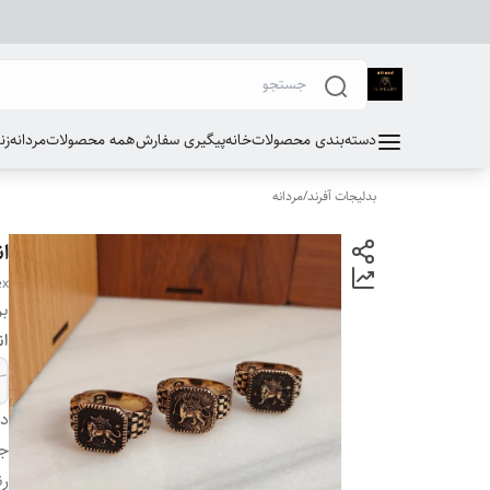
دسته‌بندی محصولات
خانه
پیگیری سفارش
همه محصولات
مردانه
زن
بدلیجات آفرند
/
مردانه
ا
ex
بر
ان
دس
ج
ر