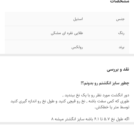
مشخصات
جنس
استیل
رنگ
طلایی نقره ای مشکی
برند
رولکس
سایر
قابل شستشو
نقد و بررسی
دوام
رنگ ثابت
چطور سایز انگشتم رو بدونم؟!
سایز انگشتر
دارای سایزبندی
دور انگشت مورد نظر رو با یک نخ ببندید ,
طوری که کمی سفت باشه , نخ رو قیچی کنید و طول نخ رو اندازه گیری کنید
توسط متر یا خطکش.
اگه طول نخ ۵.۷ تا ۶.۱ باشه سایز انگشتر میشه ۸
اگه طول نخ ۶.۲ تا ۶.۶ باشه سایز انگشتر میشه ۹
اگه طول نخ ۶.۶ تا ۷.۱ باشه سایز انگشتر میشه ۱۰