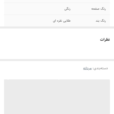
رنگ صفحه
رنگی
رنگ بند
طلایی نقره ای
کیفیت بند
دوام بالا - ضدحساسیت
نظرات
بند ساعت
فلزی
صفحه
روز شمار
دسته‌بندی
:
مردانه
باتری
یکسال ضمانت
شیشه صفحه
مقاوم برابر خش
سایر
ضد آب در حد شستشوی دست -تنظیم سایز بند
قفل
رولکسی