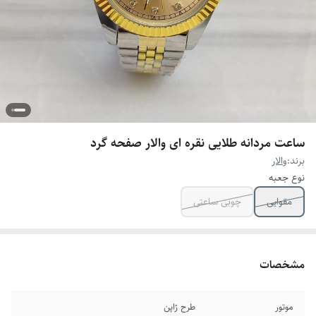
ساعت مردانه طلایی نقره ای والار صفحه گرد
برند:
والار
نوع جعبه
مقوایی
چوبی ساعتی
مشخصات
موتور
طرح ژاپن