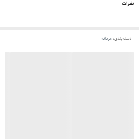
نظرات
اگه طول نخ ۷.۱ تا ۷.۵ باشه سایز انگشتر میشه ۱۱
اگه طول نخ ۷.۶ تا ۸ باشه سایز انگشتر میشه ۱۲
دسته‌بندی
:
مردانه