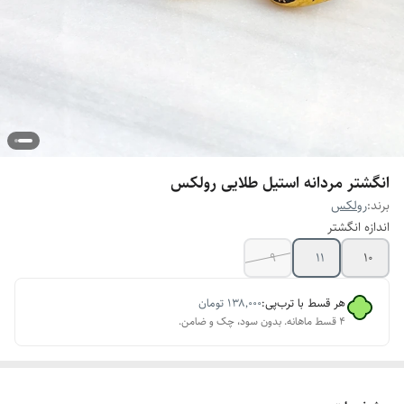
انگشتر مردانه استیل طلایی رولکس
برند:
رولکس
اندازه انگشتر
9
11
10
هر قسط با ترب‌پی:
۱۳۸٬۰۰۰
تومان
۴ قسط ماهانه. بدون سود، چک و ضامن.