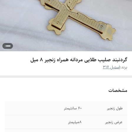
گردنبند صلیب طلایی مردانه همراه زنجیر ۸ میل
برند:
استیل 316
مشخصات
طول زنجیر
۶0 سانتیمتر
عرض زنجیر
۸میلیمتر