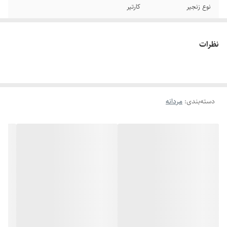
نوع زنجیر
کارتیر
جنس
استیل
نظرات
سایر
قابل تغییر سایز
رنگ
طلایی
دسته‌بندی
:
مردانه
دوام
رنگ ثابت
طول پلاک
۹ سانتیمتر
برند
استیل۳۱۶