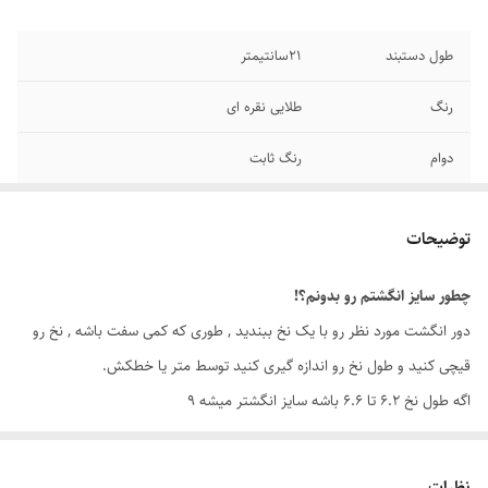
طول دستبند
۲1سانتیمتر
رنگ
طلایی نقره ای
دوام
رنگ ثابت
جنس
استیل
توضیحات
سایز
قابل شستشو
چطور سایز انگشتم رو بدونم؟!
برند
رولکس
دور انگشت مورد نظر رو با یک نخ ببندید , طوری که کمی سفت باشه , نخ رو
قیچی کنید و طول نخ رو اندازه گیری کنید توسط متر یا خطکش.
اگه طول نخ ۶.۲ تا ۶.۶ باشه سایز انگشتر میشه ۹
اگه طول نخ ۶.۶ تا ۷.۱ باشه سایز انگشتر میشه ۱۰
اگه طول نخ ۷.۱ تا ۷.۵ باشه سایز انگشتر میشه ۱۱
نظرات