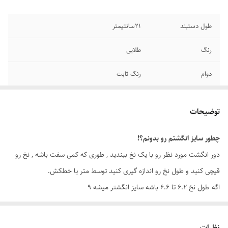
طول دستبند
۲1سانتیمتر
رنگ
طلایی
دوام
رنگ ثابت
جنس
استیل
توضیحات
سایز
قابل شستشو
چطور سایز انگشتم رو بدونم؟!
برند
رولکس
دور انگشت مورد نظر رو با یک نخ ببندید , طوری که کمی سفت باشه , نخ رو
قیچی کنید و طول نخ رو اندازه گیری کنید توسط متر یا خطکش.
اگه طول نخ ۶.۲ تا ۶.۶ باشه سایز انگشتر میشه ۹
اگه طول نخ ۶.۶ تا ۷.۱ باشه سایز انگشتر میشه ۱۰
اگه طول نخ ۷.۱ تا ۷.۵ باشه سایز انگشتر میشه ۱۱
نظرات