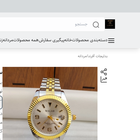
دسته‌بندی محصولات
خانه
پیگیری سفارش
همه محصولات
مردانه
زن
بدلیجات آفرند
/
مردانه
سا
بر
نو
دس
مو
کی
ر