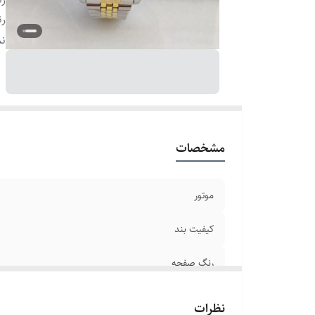
رن
بن
نم
ص
با
ش
سا
ق
مشخصات
بر
موتور
کیفیت بند
رنگ صفحه
رنگ بند
نظرات