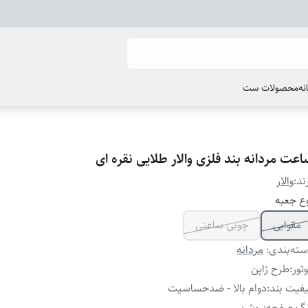
انه
محصولات ست
عت مردانه بند فلزی والار طلایی نقره ای
ند:
والار
ع جعبه
مقوایی
چوبی ساعتی
ته‌بندی
:
مردانه
تور
:
طرح ژاپن
فیت بند
:
دوام بالا - ضدحساسیت
نگ صفحه
:
روشن