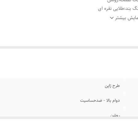
گ بند
:
طلایی نقره ای
د ساعت
:
فلزی
ایش بیشتر
فحه
:
روز شمار
تری
:
یکسال ضمانت
یشه صفحه
:
مقاوم برابر خش
یر
:
ضد آب در حد شستشوی دست -تنظیم سایز بند
فل
:
رولکسی
ند
:
والار
طرح ژاپن
دوام بالا - ضدحساسیت
روشن
طلایی نقره ای