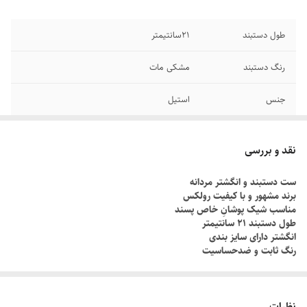
طول دستبند
۲1سانتیمتر
رنگ دستبند
مشکی مات
جنس
استیل
دوام
رنگ ثابت
نقد و بررسی
سایر
قابل شستشو
ست دستبند و انگشتر مردانه
برند مشهور و با کیفیت رولکس
برند
رولکس
مناسب شیک پوشانِ خاص پسند
طول دستبند ۲۱ سانتیمتر
انگشتر دارای سایز بندی
رنگ ثابت و ضدحساسیت
چطور سایز انگشتم رو بدونم؟!
دور انگشت مورد نظر رو با یک نخ ببندید , طوری که کمی سفت باشه , نخ رو
نظرات
قیچی کنید و طول نخ رو اندازه گیری کنید توسط متر یا خطکش.