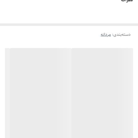
اگه طول نخ ۶.۲ تا ۶.۶ باشه سایز میشه ۹
اگه طول نخ ۶.۶ تا ۷.۱ باشه سایز میشه ۱۰
اگه طول نخ ۷.۱ تا ۷.۵ باشه سایز میشه ۱۱
دسته‌بندی
:
مردانه