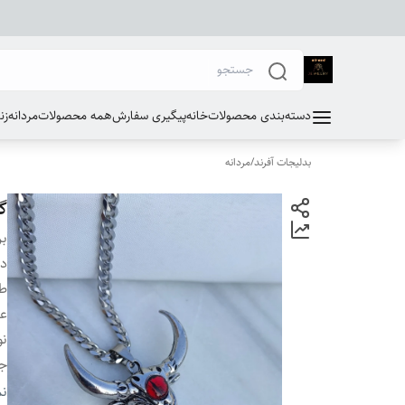
دسته‌بندی محصولات
خانه
پیگیری سفارش
همه محصولات
مردانه
زن
بدلیجات آفرند
/
مردانه
گر
بر
دس
طو
ع
نو
ج
ج
نم