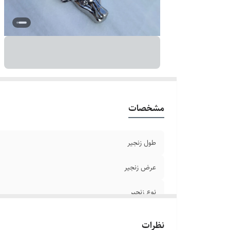
دو
سا
ر
مشخصات
طول زنجیر
عرض زنجیر
نوع زنجیر
جنس
نظرات