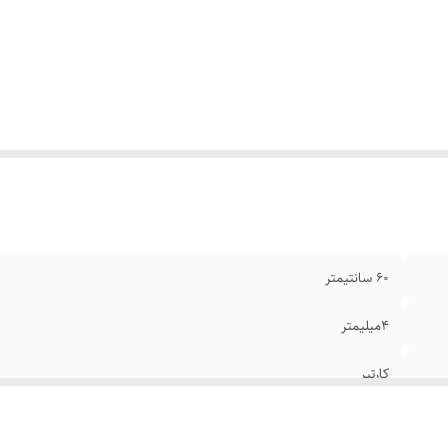
ام
:
رنگ ثابت
یر
:
قابل شستشو
نگ
:
نقره ای
۶0 سانتیمتر
۴میلیمتر
کارتیر
استیل