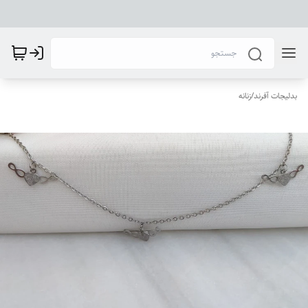
بدلیجات آفرند
/
زنانه