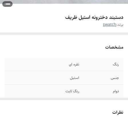
دستبند دخترونه استیل ظریف
برند:
swatch
مشخصات
رنگ
نقره ای
جنس
استیل
دوام
رنگ ثابت
برند
swatch
نظرات
سایر
قابل شستشو