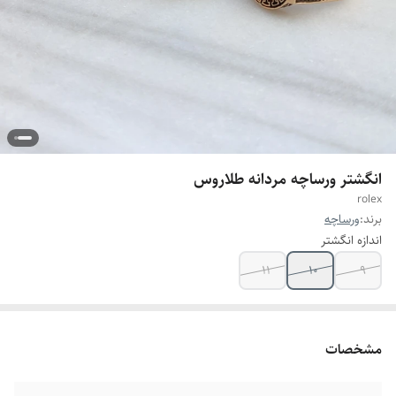
انگشتر ورساچه مردانه طلاروس
rolex
برند:
ورساچه
اندازه انگشتر
۱۱
۱۰
۹
مشخصات