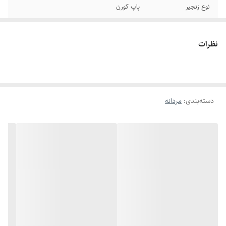
نوع زنجیر
پاپ کورن
جنس
استیل
نظرات
برند
ورساچه
دوام
رنگ ثابت
دسته‌بندی
:
مردانه
رنگ
مشکی
سایر
قابل شستشو