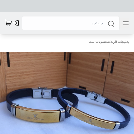
بدلیجات آفرند
/
محصولات ست