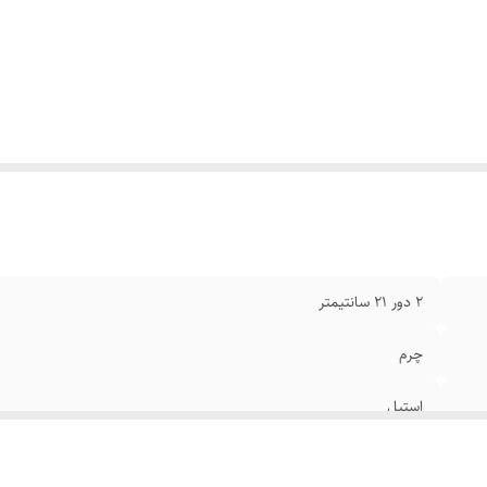
یر
:
قابل تنظیم سایز
نگ
:
مشکی نقره ای
۲ دور ۲۱ سانتیمتر
چرم
استیل
رنگ ثابت