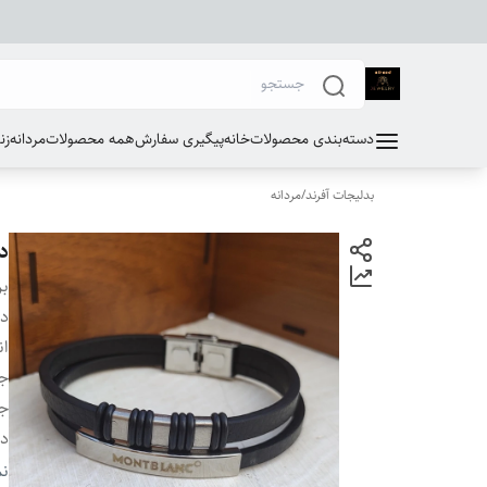
دسته‌بندی محصولات
خانه
پیگیری سفارش
همه محصولات
مردانه
زن
بدلیجات آفرند
/
مردانه
د
بر
دس
ان
ج
ج
دو
بر
نم