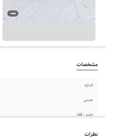
سا
ر
مشخصات
اندازه
جنس
جنس قفل
دوام
نظرات