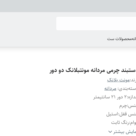
انه
محصولات ست
ستبند چرمی مردانه مونتبلانک دو دور
ند:
مونت بلانک
ته‌بندی
:
مردانه
دازه
:
۲ دور ۲۱ سانتیمتر
نس
:
چرم
نس قفل
:
استیل
ام
:
رنگ ثابت
ند
:
مونتبلانک
ایش بیشتر