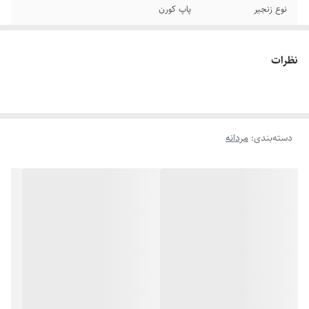
نوع زنجیر
پاپ کورن
جنس
استیل
نظرات
سایر
قابل شستشو
برند
ورساچه
دسته‌بندی
:
مردانه
دوام
رنگ ثابت
رنگ
طلایی