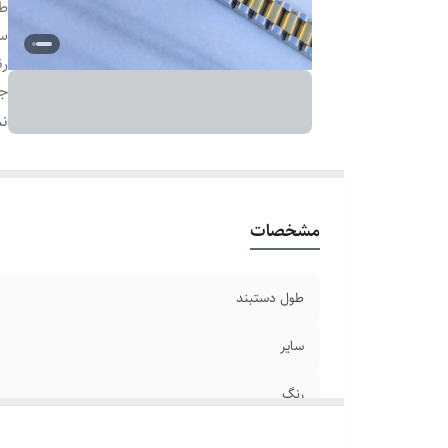
طو
سا
ر
ج
دو
نم
بر
مشخصات
طول دستبند
سایر
رنگ
جنس