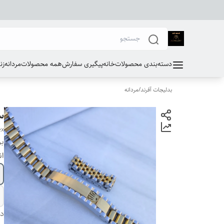
دسته‌بندی محصولات
خانه
پیگیری سفارش
همه محصولات
مردانه
زن
بدلیجات آفرند
/
مردانه
س
ex
بر
ان
دس