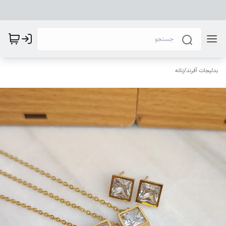
بدلیجات آفرند
/
زنانه