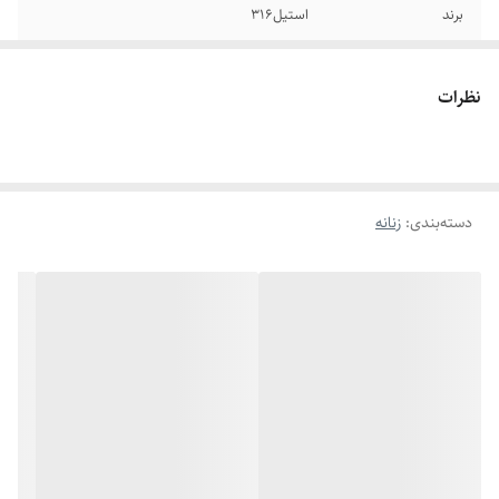
برند
استیل۳۱۶
جنس
استیل
نظرات
سایر
قابل شستشو
اندازه
فری سایز
دسته‌بندی
:
زنانه