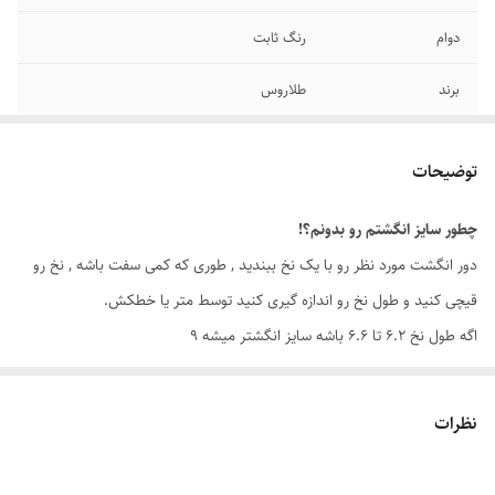
دوام
رنگ ثابت
برند
طلاروس
نگین
رزینی
توضیحات
سایر
قابل شستشو
چطور سایز انگشتم رو بدونم؟!
رنگ
طلایی
دور انگشت مورد نظر رو با یک نخ ببندید , طوری که کمی سفت باشه , نخ رو
سایز انگشتر
دارای سایزبندی
قیچی کنید و طول نخ رو اندازه گیری کنید توسط متر یا خطکش.
اگه طول نخ ۶.۲ تا ۶.۶ باشه سایز انگشتر میشه ۹
اگه طول نخ ۶.۶ تا ۷.۱ باشه سایز انگشتر میشه ۱۰
اگه طول نخ ۷.۱ تا ۷.۵ باشه سایز انگشتر میشه ۱۱
نظرات