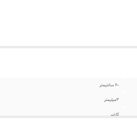
ام
:
رنگ ثابت
ند
:
استیل۳۱۶
نگ
:
مشکی
۶0 سانتیمتر
۳میلیمتر
کارتیر
استیل