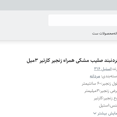
انه
محصولات ست
دنبند صلیب مشکی همراه زنجیر کارتیر ۳میل
ند:
استیل 316
ته‌بندی
:
مردانه
ل زنجیر
:
۶0 سانتیمتر
رض زنجیر
:
۳میلیمتر
ع زنجیر
:
کارتیر
نس
:
استیل
یر
:
قابل شستشو
ایش بیشتر