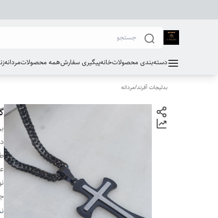
دسته‌بندی محصولات
خانه
پیگیری سفارش
همه محصولات
مردانه
زن
بدلیجات آفرند
/
مردانه
گر
بر
دس
طو
ع
نو
ج
سا
نم