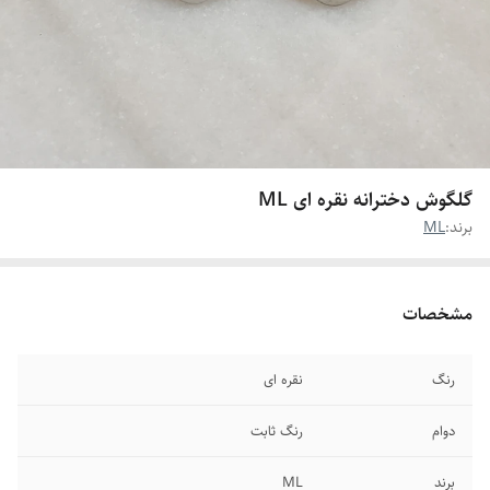
گلگوش دخترانه نقره ای ML
برند:
ML
مشخصات
رنگ
نقره ای
دوام
رنگ ثابت
برند
ML