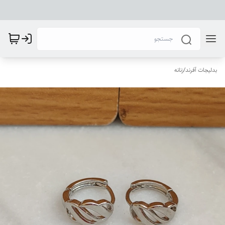
بدلیجات آفرند
/
زنانه