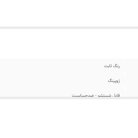
رنگ ثابت
ژوپینگ
قابل شستشو - ضدحساسیت