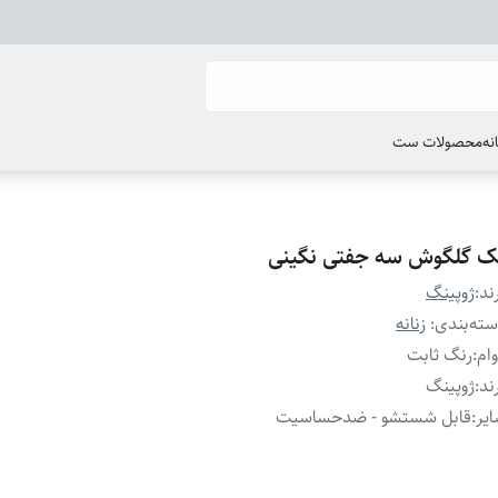
انه
محصولات ست
ک گلگوش سه جفتی نگینی
ند:
ژوپینگ
ته‌بندی
:
زنانه
ام
:
رنگ ثابت
ند
:
ژوپینگ
یر
:
قابل شستشو - ضدحساسیت