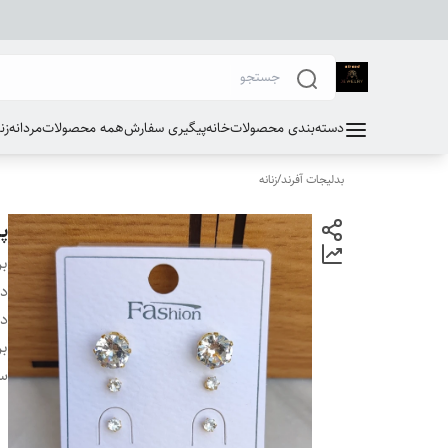
دسته‌بندی محصولات
خانه
پیگیری سفارش
همه محصولات
مردانه
زن
بدلیجات آفرند
/
زنانه
پ
بر
دس
دو
بر
سا