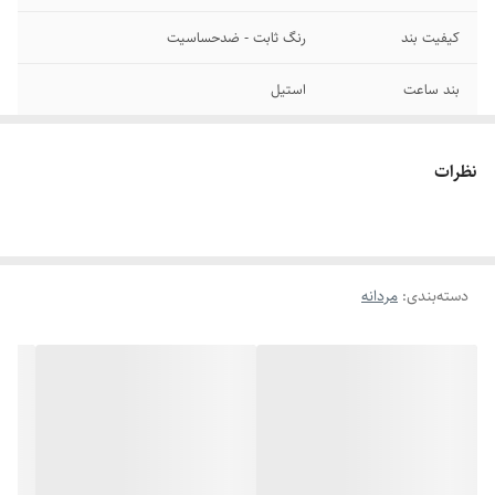
کیفیت بند
رنگ ثابت - ضدحساسیت
بند ساعت
استیل
صفحه
روز شمار
نظرات
رنگ صفحه
مشکی
رنگ بند
نقره ای طلایی
دسته‌بندی
:
مردانه
سایر
ضد آب در حد شستشوی دست -تنظیم سایز بند
شیشه صفحه
مقاوم برابر خش
باتری
یکسال ضمانت
موتور فعال
تک موتور (طرح سه موتور)