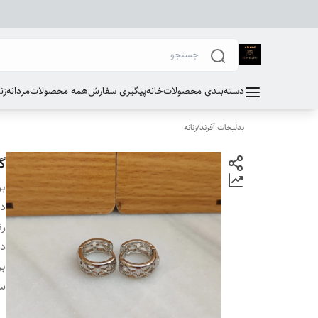
دسته‌بندی محصولات
خانه
پیگیری سفارش
همه محصولات
مردانه
زن
بدلیجات آفرند
/
زنانه
گ
بر
دس
ر
دو
بر
سا