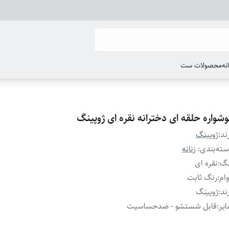
انه
محصولات ست
وشواره حلقه ای دخترانه نقره ای ژوپینگ
ند:
ژوپینگ
ته‌بندی
:
زنانه
نگ
:
نقره ای
ام
:
رنگ ثابت
ند
:
ژوپینگ
یر
:
قابل شستشو - ضدحساسیت