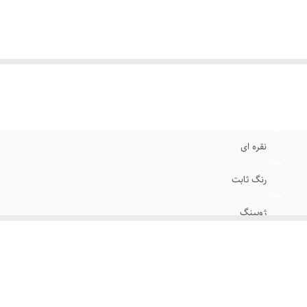
نقره ای
رنگ ثابت
ژوپینگ
قابل شستشو - ضدحساسیت