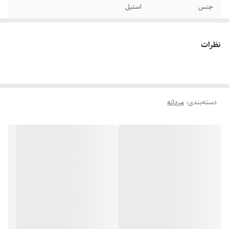
جنس
استیل
سایر
قابل شستشو
نظرات
نوع زنجیر
کارتیر
دوام
رنگ ثابت
دسته‌بندی
:
مردانه
رنگ
نقره ای
برند
استیل۳۱۶