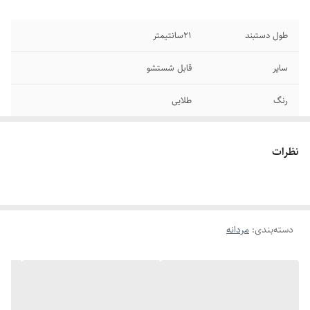
طول دستبند
۲1سانتیمتر
سایر
قابل شستشو
رنگ
طلایی
جنس
استیل
نظرات
دوام
رنگ ثابت
برند
رولکس
دسته‌بندی
:
مردانه