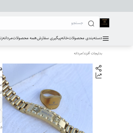
دسته‌بندی محصولات
خانه
پیگیری سفارش
همه محصولات
مردانه
زن
بدلیجات آفرند
/
مردانه
د
ex
بر
ان
دس