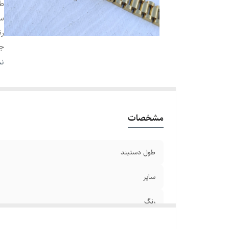
طو
سا
ر
ج
دو
نم
بر
مشخصات
طول دستبند
سایر
رنگ
جنس