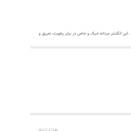
 این انگشتر مردانه شیک و خاص در برابر رطوبت، تعریق و
می‌شود تا انتخابی دقیق، راحت و متناسب با دست شما را
تواند یک هدیه مردانه شیک ماندگار نیز برای عزیزانتان