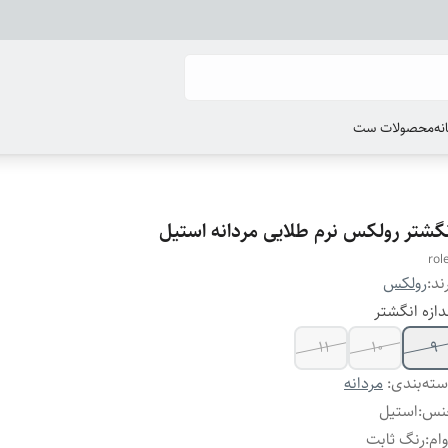
انه
محصولات ست
نگشتر رولکس نرم طلایی مردانه استیل
rol
ند:
رولکس
دازه انگشتر
۱۱
۱۰
۹
ته‌بندی
:
مردانه
نس
:
استیل
ام
:
رنگ ثابت