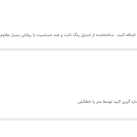
دارای سایزبندی
رولکس
د اضافه کنید. ساخته‌شده از استیل رنگ ثابت و ضد حساسیت با روکش بسیار مقاوم ،
هد کرد.
فاده روزمره یا استایل رسمی تبدیل کرده است. این محصول در سایزبندی مختلف ارائه 
از مجموعه آفرند , استایل خود را کامل کنید. همچنین این انگشتر مردانه استیل می 
دازه گیری کنید توسط متر یا خطکش.