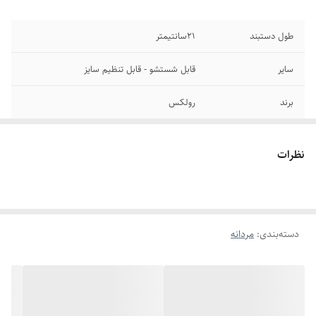
طول دستبند
۲1سانتیمتر
سایر
قابل شستشو - قابل تنظیم سایز
برند
رولکس
رنگ
رزگلد
نظرات
جنس
استیل
دوام
رنگ ثابت
دسته‌بندی
:
مردانه