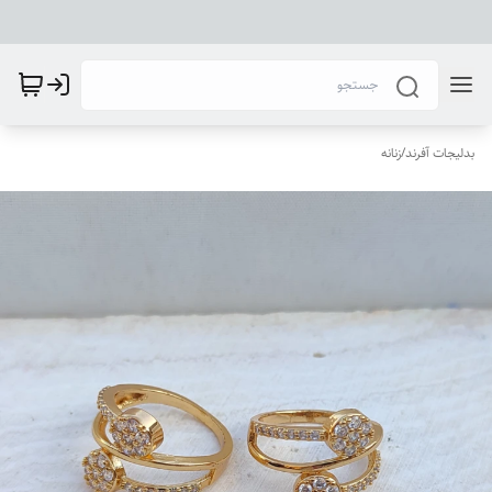
بدلیجات آفرند
/
زنانه