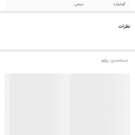
گوشواره
میخی
رنگ
طلایی
نظرات
دوام
رنگ ثابت
جنس
استیل
دسته‌بندی
:
زنانه
برند
استیل ۳۱۶
سایر
قابل شستشو