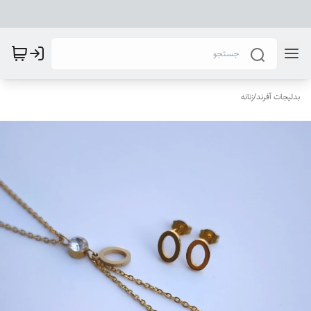
بدلیجات آفرند
/
زنانه