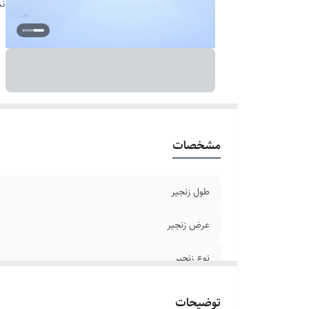
سا
نم
رن
رن
دو
بر
مشخصات
طول زنجیر
عرض زنجیر
نوع زنجیر
جنس
توضیحات