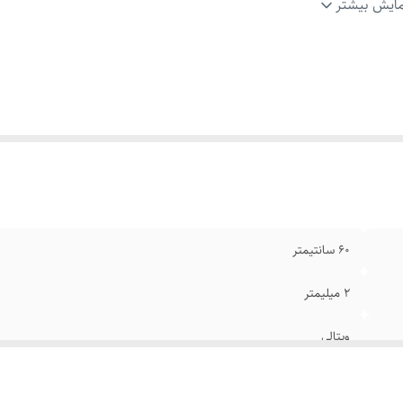
یر
:
دستبند فری سایز
ایش بیشتر
گ دستبند
:
نقره ای
گ گردنبند
:
نقره ای
ام
:
رنگ ثابت
ند
:
استیل ۳۱۶
۶۰ سانتیمتر
۲ میلیمتر
ویتالی
استیل