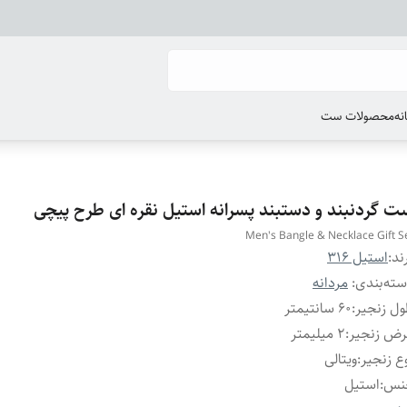
انه
محصولات ست
ت گردنبند و دستبند پسرانه استیل نقره ای طرح پیچی
Men's Bangle & Necklace Gift S
ند:
استیل 316
ته‌بندی
:
مردانه
ل زنجیر
:
۶۰ سانتیمتر
رض زنجیر
:
۲ میلیمتر
ع زنجیر
:
ویتالی
نس
:
استیل