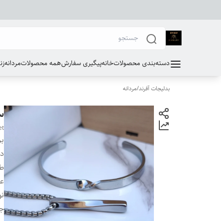
دسته‌بندی محصولات
خانه
پیگیری سفارش
همه محصولات
مردانه
زن
بدلیجات آفرند
/
مردانه
س
et
بر
دس
طو
ع
نو
ج