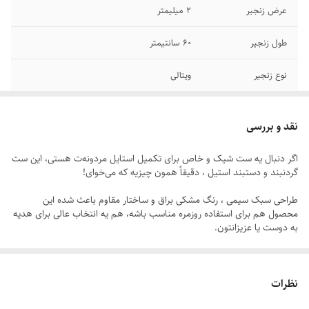
عرض زنجیر
۲ میلیمتر
طول زنجیر
۶۰ سانتیمتر
نوع زنجیر
ویتالی
جنس
استیل
نقد و بررسی
سایر
دستبند فری سایز
اگر دنبال یه ست شیک و خاص برای تکمیل استایل مردونه‌ت هستی، این ست
گردنبند و دستبند استیل ، دقیقاً همون چیزیه که می‌خوای!
رنگ دستبند
مشکی
طراحی سبک سیمی ، رنگ مشکی براق و ساختار مقاوم باعث شده این
رنگ گردنبند
مشکی
محصول هم برای استفاده روزمره مناسب باشه، هم یه انتخاب عالی برای هدیه
به دوست یا عزیزانتون.
برند
استیل ۳۱۶
ویژگی‌های برجسته:
دوام
رنگ ثابت
نظرات
- ساخته‌شده از استیل ضد زنگ با آبکاری باکیفیت