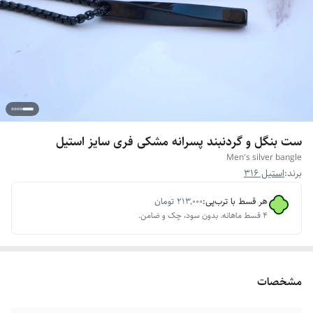
ست بنگل و گردنبند پسرانه مشکی فری سایز استیل
Men's silver bangle
برند:
استیل 316
هر قسط با ترب‌پی:
۲۱۳٬۰۰۰
تومان
۴ قسط ماهانه. بدون سود، چک و ضامن.
مشخصات