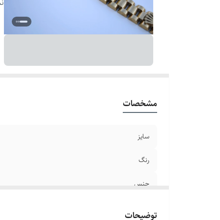
دو
نم
ق
سا
مشخصات
سایز
رنگ
جنس
برند
توضیحات