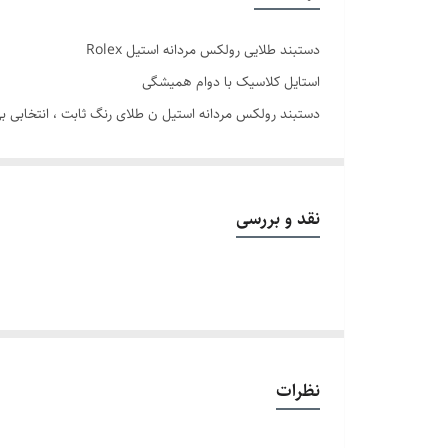
دوام
دستبند طلایی رولکس مردانه استیل Rolex
قفل
استایل کلاسیک با دوام همیشگی
دستبند رولکس مردانه استیل ن طلای رنگ ثابت ، انتخابی بی
سایر
جلوه‌ای قدرتمند و مردانه به استایل شما می‌بخشد , چه در 
✨ ویژگی‌های کلیدی:
نقد و بررسی
جنس استیل ضد زنگ:
مقاوم در برابر رطوبت و تعریق
رنگ ثابت و قابل شستشو:
نظرات
بدون تغییر رنگ در استفاده طولانی‌مدت