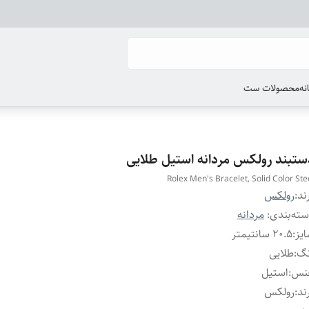
انه
محصولات ست
ستبند رولکس مردانه استیل طلایی
Rolex Men's Bracelet, Solid Color Ste
ند:
رولکس
ته‌بندی
:
مردانه
یز
:
۲۰.۵ سانتیمتر
نگ
:
طلایی
نس
:
استیل
ند
:
رولکس