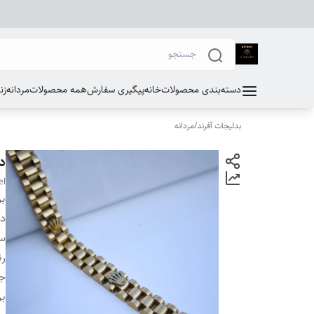
دسته‌بندی محصولات
خانه
پیگیری سفارش
همه محصولات
مردانه
زن
بدلیجات آفرند
/
مردانه
د
el
بر
دس
سا
ر
ج
بر