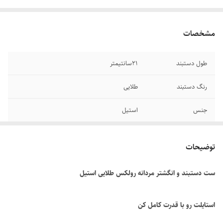
مشخصات
طول دستبند
۲1سانتیمتر
رنگ دستبند
طلایی
جنس
استیل
دوام
رنگ ثابت
توضیحات
برند
رولکس
ست دستبند و انگشتر مردانه رولکس طلایی استیل
سایر
قابل شستشو - دستبند قابل تنظیم سایز
استایلت رو با قدرت کامل کن