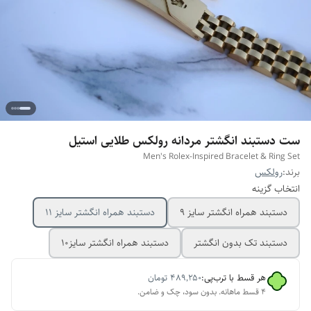
ست دستبند انگشتر مردانه رولکس طلایی استیل
Men's Rolex-Inspired Bracelet & Ring Set
برند:
رولکس
انتخاب گزینه
دستبند همراه انگشتر سایز ۹
دستبند همراه انگشتر سایز ۱۱
دستبند تک بدون انگشتر
دستبند همراه انگشتر سایز10
هر قسط با ترب‌پی:
۴۸۹٬۲۵۰
تومان
۴ قسط ماهانه. بدون سود، چک و ضامن.