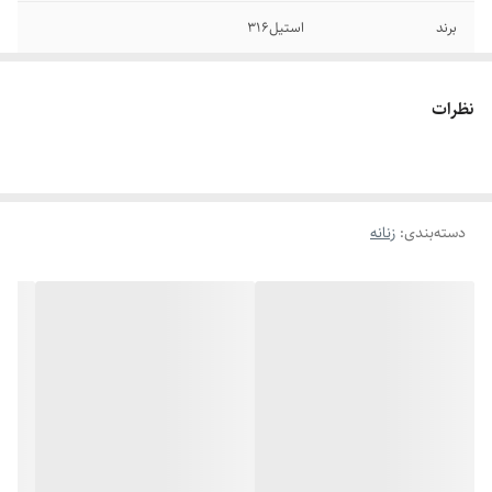
برند
استیل۳۱۶
رنگ
طلایی
نظرات
اندازه
فری سایز
سایر
قابل شستشو
دسته‌بندی
:
زنانه