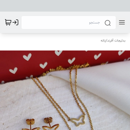
بدلیجات آفرند
/
زنانه