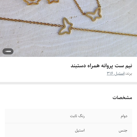
نیم ست پروانه همراه دستبند
برند:
استیل 316
مشخصات
دوام
رنگ ثابت
جنس
استیل