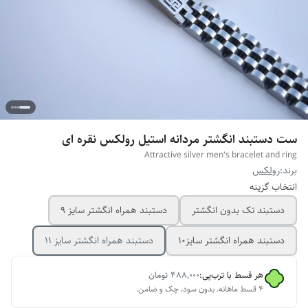
ست دستبند انگشتر مردانه استیل رولکس نقره ای
Attractive silver men's bracelet and ring
برند:
رولکس
انتخاب گزینه
دستبند تک بدون انگشتر
دستبند همراه انگشتر سایز ۹
دستبند همراه انگشتر سایز10
دستبند همراه انگشتر سایز ۱۱
هر قسط با ترب‌پی:
۴۸۸٬۰۰۰
تومان
۴ قسط ماهانه. بدون سود، چک و ضامن.