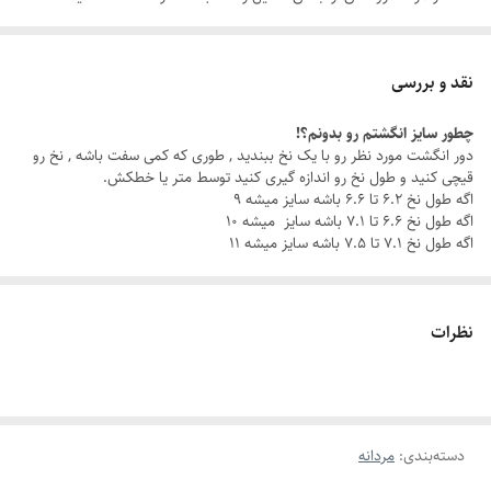
اکسسوری مردانه خاص ، بلکه نمادی از اعتماد به نفس و کلاسی هست که هر
روز همراه شما یا عزیزانتان است.
نقد و بررسی
چطور سایز انگشتم رو بدونم؟!
با این ست مردانه شیک ، چه تو یه جلسه کاری باشی، چه تو یه قرار دوستانه،
دور انگشت مورد نظر رو با یک نخ ببندید , طوری که کمی سفت باشه , نخ رو
همیشه یه قدم از بقیه جلوتری.
قیچی کنید و طول نخ رو اندازه گیری کنید توسط متر یا خطکش.
اگه طول نخ ۶.۲ تا ۶.۶ باشه سایز میشه ۹
اگه طول نخ ۶.۶ تا ۷.۱ باشه سایز میشه ۱۰
چرا این ست خاصه؟
اگه طول نخ ۷.۱ تا ۷.۵ باشه سایز میشه ۱۱
جنس استیل باکیفیت: مقاوم در برابر زنگ‌زدگی و سایش، برای درخششی که
همیشه ماندگاره.
نظرات
رنگ ثابت
: بدون نگرانی از تغییر رنگ، هر روز با خیال راحت استایل کن.
دستبند قابل تنظیم
: سایز دستبند رو به راحتی با مچ دستت تنظیم کن و از
دسته‌بندی
:
مردانه
راحتی بی‌نظیرش لذت ببر.