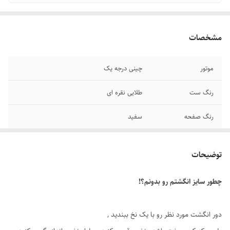
مشخصات
موتور
چینی درجه یک
رنگ ست
طلایی نقره ای
رنگ صفحه
سفید
عرض بند
۲۰ میلیمتر
توضیحات
قطر فریم
۳۹ میلیمتر
چطور سایز انگشتم رو بدونم؟!
قطر صفحه
۳۵ میلیمتر
برند دستبند و انگشتر
رولکس
دور انگشت مورد نظر رو با یک نخ ببندید ,