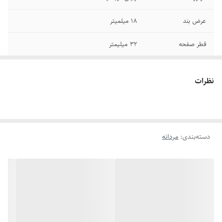
عرض بند
۱۸ میلمیتر
قطر صفحه
۳۲ میلیمتر
برند
جم استار
نظرات
رنگ صفحه
طلایی
تاریخ و تقویم
روز شمار- ایام هفته
دسته‌بندی
:
مردانه
سایر
ضد آب در حد شستن دست - جعبه جم استار
قفل
متصل کلیدار
بند ساعت
استیل سبک
شیشه صفحه
مقاوم برابر خش