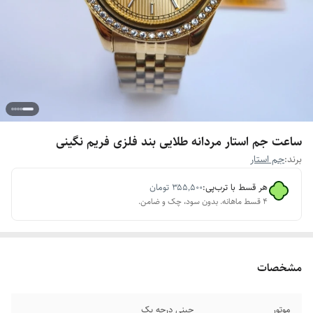
ساعت جم استار مردانه طلایی بند فلزی فریم نگینی
برند:
جم استار
هر قسط با ترب‌پی:
۳۵۵٬۵۰۰
تومان
۴ قسط ماهانه. بدون سود، چک و ضامن.
مشخصات
موتور
چینی درجه یک