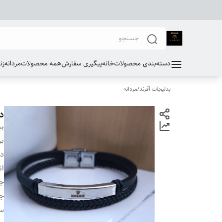
دسته‌بندی محصولات
خانه
پیگیری سفارش
همه محصولات
مردانه
زن
بدلیجات آفرند
/
مردانه
د
et
بر
دس
ان
ج
جن
سا