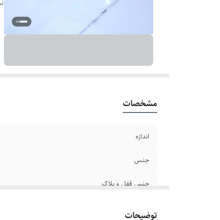
رن
نم
بر
دو
مشخصات
اندازه
جنس
جنس قفل و پلاک
سایر
توضیحات