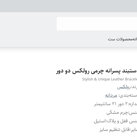
انه
محصولات ست
ستبند پسرانه چرمی رولکس دو دور
Stylish & Unique Leather Bracel
ند:
رولکس
ته‌بندی
:
مردانه
دازه
:
۲ دور ۲۱ سانتیمتر
نس
:
چرم مشکی
س قفل و پلاک
:
استیل
یر
:
قابل تنظیم سایز