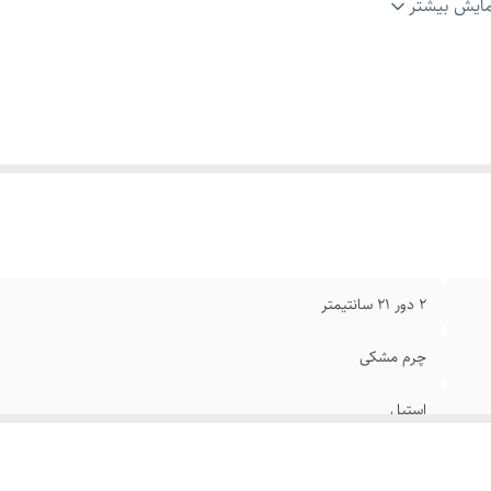
گ پلاک
:
نقره ای
ایش بیشتر
ند
:
رولکس
ام
:
رنگ ثابت
۲ دور ۲۱ سانتیمتر
چرم مشکی
استیل
قابل تنظیم سایز