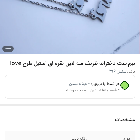
نیم ست دخترانه ظریف سه لاین نقره ای استیل طرح love
برند:
استیل 316
هر قسط با ترب‌پی:
۵۵٬۵۰۰
تومان
۴ قسط ماهانه. بدون سود، چک و ضامن.
مشخصات
دوام
رنگ ثابت