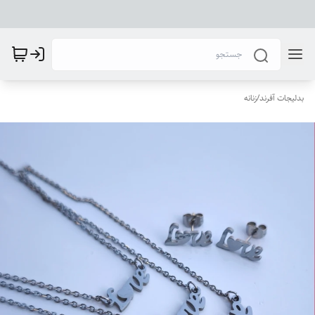
بدلیجات آفرند
/
زنانه