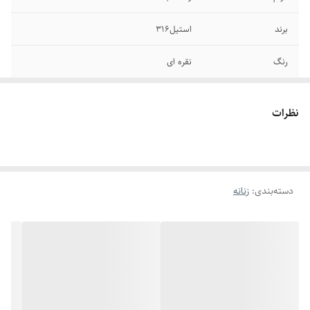
برند
استیل۳۱۶
رنگ
نقره ای
اندازه
فری سایز
نظرات
جنس
استیل
قفل گردنبند
طوطی
دسته‌بندی
:
زنانه
طرح
سه لاین - Love
گوشواره
میخی
سایر
قابل شستشو