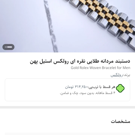
دستبند مردانه طلایی نقره ای رولکس استیل پهن
Gold Rolex Woven Bracelet for Men
برند:
رولکس
هر قسط با ترب‌پی:
۳۱۴٬۲۵۰
تومان
۴ قسط ماهانه. بدون سود، چک و ضامن.
مشخصات