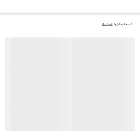
✨ ویژگی‌های کلیدی:
دسته‌بندی
:
مردانه
جنس استیل ضد زنگ:
مقاوم در برابر رطوبت و تعریق
رنگ ثابت و قابل شستشو:
بدون تغییر رنگ در استفاده طولانی‌مدت
قابل کوتاه شدن:
امکان تنظیم سایز با مچ دست
قفل کتابی ایمن :
باز و بسته شدن آسان اما محکم