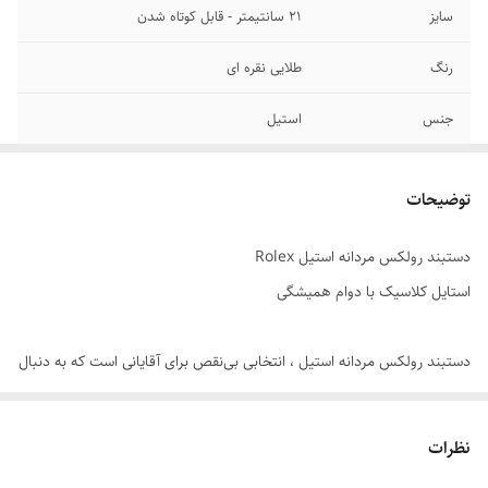
سایز
۲۱ سانتیمتر - قابل کوتاه شدن
رنگ
طلایی نقره ای
جنس
استیل
برند
رولکس
توضیحات
دوام
رنگ ثابت
دستبند رولکس مردانه استیل Rolex
قفل
کتابی
استایل کلاسیک با دوام همیشگی
سایر
قابل شستشو
دستبند رولکس مردانه استیل ، انتخابی بی‌نقص برای آقایانی است که به دنبال
ترکیبی از طراحی کلاسیک ، کیفیت بالا و راحتی در استفاده هستند. این مدل با
بافت شیک و مستحکم ، جلوه‌ای قدرتمند و مردانه به استایل شما می‌بخشد ,
نظرات
چه در موقعیت‌های رسمی ، چه در استایل روزمره.